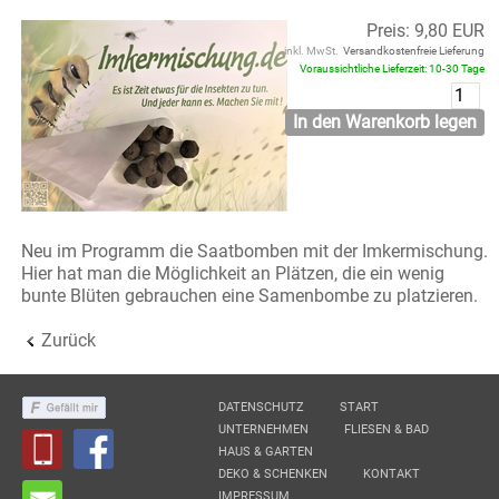
Preis: 9,80 EUR
inkl. MwSt.
Versandkostenfreie Lieferung
Voraussichtliche Lieferzeit: 10-30 Tage
In den Warenkorb legen
Neu im Programm die Saatbomben mit der Imkermischung.
Hier hat man die Möglichkeit an Plätzen, die ein wenig
bunte Blüten gebrauchen eine Samenbombe zu platzieren.
Zurück
DATENSCHUTZ
START
UNTERNEHMEN
FLIESEN & BAD
HAUS & GARTEN
DEKO & SCHENKEN
KONTAKT
IMPRESSUM