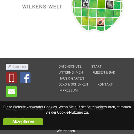
DATENSCHUTZ
START
UNTERNEHMEN
FLIESEN & BAD
HAUS & GARTEN
DEKO & SCHENKEN
KONTAKT
IMPRESSUM
Diese Website verwendet Cookies. Wenn Sie auf der Seite weitersurfen, stimmen
Copyright © AUG. WILKENS GmbH | GROSSE STRASSE 46 | 27299 LANGWEDEL
Sie der Cookie-Nutzung zu.
04232 263
Akzeptieren
Weiterlesen...